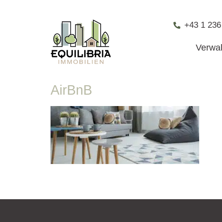
+43 1 236
Verwa
AirBnB