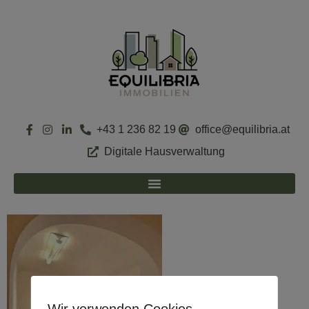
+43 1 236 82 19
office@equilibria.at
Digitale Hausverwaltung